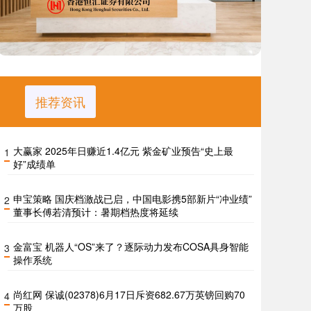
推荐资讯
大赢家 2025年日赚近1.4亿元 紫金矿业预告“史上最
1
好”成绩单
申宝策略 国庆档激战已启，中国电影携5部新片“冲业绩”
2
董事长傅若清预计：暑期档热度将延续
金富宝 机器人“OS”来了？逐际动力发布COSA具身智能
3
操作系统
尚红网 保诚(02378)6月17日斥资682.67万英镑回购70
4
万股