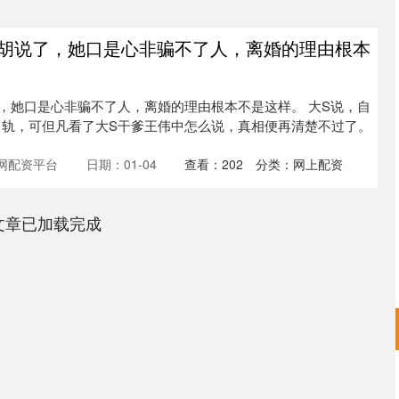
S胡说了，她口是心非骗不了人，离婚的理由根本
，她口是心非骗不了人，离婚的理由根本不是这样。 大S说，自
出轨，可但凡看了大S干爹王伟中怎么说，真相便再清楚不过了。
网配资平台
日期：01-04
查看：
202
分类：
网上配资
文章已加载完成
沪深300
4694.44
.42%
43.13
0.93%