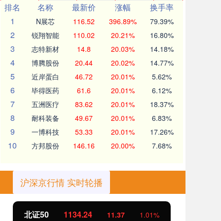
排名
名称
最新价
涨幅
换手率
1
N展芯
116.52
396.89%
79.39%
2
锐翔智能
110.02
20.21%
16.80%
3
志特新材
14.8
20.03%
14.18%
4
博腾股份
20.44
20.02%
14.77%
5
近岸蛋白
46.72
20.01%
5.62%
6
毕得医药
61.6
20.01%
6.12%
7
五洲医疗
83.62
20.01%
18.37%
8
耐科装备
49.67
20.01%
6.83%
9
一博科技
53.33
20.01%
17.26%
10
方邦股份
146.16
20.00%
7.68%
沪深京行情 实时轮播
北证50
1134.24
创
11.37
1.01%