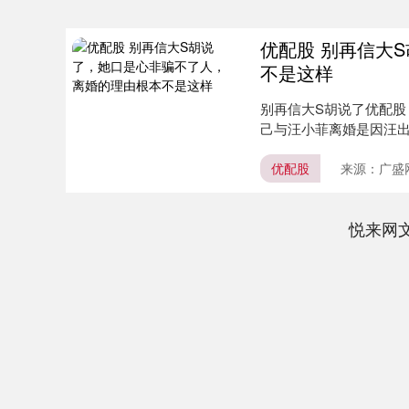
优配股 别再信大
不是这样
别再信大S胡说了优配股
己与汪小菲离婚是因汪
....
优配股
来源：广盛
悦来网
深证成指
14311.01
.68
1.02%
200.89
1