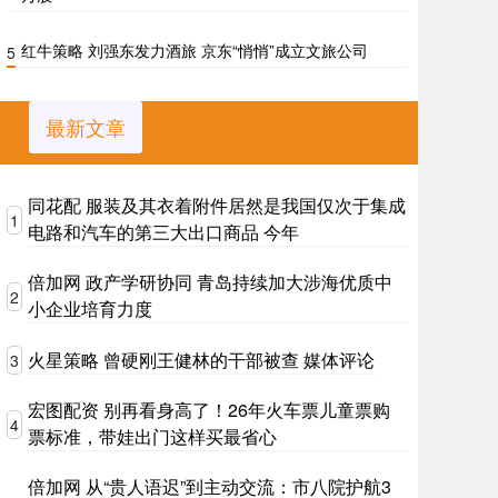
红牛策略 刘强东发力酒旅 京东“悄悄”成立文旅公司
5
最新文章
同花配 服装及其衣着附件居然是我国仅次于集成
1
电路和汽车的第三大出口商品 今年
倍加网 政产学研协同 青岛持续加大涉海优质中
2
小企业培育力度
火星策略 曾硬刚王健林的干部被查 媒体评论
3
宏图配资 别再看身高了！26年火车票儿童票购
4
票标准，带娃出门这样买最省心
倍加网 从“贵人语迟”到主动交流：市八院护航3