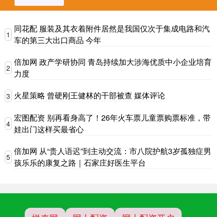
同花配 服装及其衣着附件居然是我国仅次于集成电路和汽
1
车的第三大出口商品 今年
倍加网 政产学研协同 青岛持续加大涉海优质中小企业培育
2
力度
火星策略 曾硬刚王健林的干部被查 媒体评论
3
宏图配资 别再看身高了！26年火车票儿童票购票标准，带
4
娃出门这样买最省心
倍加网 从“贵人语迟”到主动交流：市八院护航3岁孤独症男
5
孩乐乐的康复之路｜石家庄好医生平台