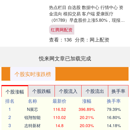
热点栏目 自选股 数据中心 行情中心 资
金流向 模拟交易 客户端 爱康医疗
（01789）早盘股价上涨5.80%，现报
6.20港元，成交额2584.83万港元。 ....
红腾网配资
查看：
136
分类：
网上配资
悦来网文章已加载完成
个股实时涨跌榜
个股跌幅
个股流入
个股流出
换手率
个股涨幅
排名
名称
最新价
涨幅
换手率
1
N展芯
116.52
396.89%
79.39%
2
锐翔智能
110.02
20.21%
16.80%
3
志特新材
14.8
20.03%
14.18%