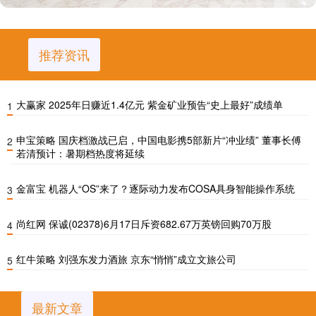
推荐资讯
大赢家 2025年日赚近1.4亿元 紫金矿业预告“史上最好”成绩单
1
申宝策略 国庆档激战已启，中国电影携5部新片“冲业绩” 董事长傅
2
若清预计：暑期档热度将延续
金富宝 机器人“OS”来了？逐际动力发布COSA具身智能操作系统
3
尚红网 保诚(02378)6月17日斥资682.67万英镑回购70万股
4
红牛策略 刘强东发力酒旅 京东“悄悄”成立文旅公司
5
最新文章