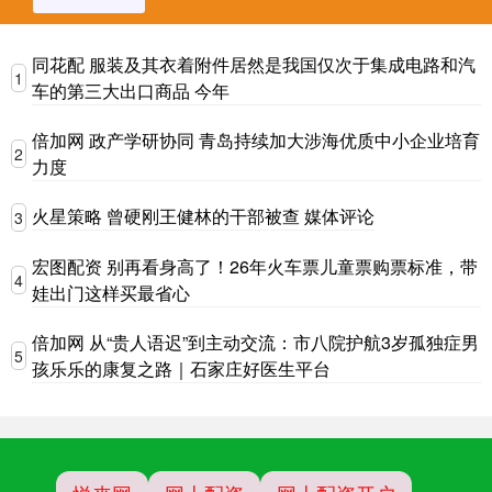
同花配 服装及其衣着附件居然是我国仅次于集成电路和汽
1
车的第三大出口商品 今年
倍加网 政产学研协同 青岛持续加大涉海优质中小企业培育
2
力度
火星策略 曾硬刚王健林的干部被查 媒体评论
3
宏图配资 别再看身高了！26年火车票儿童票购票标准，带
4
娃出门这样买最省心
倍加网 从“贵人语迟”到主动交流：市八院护航3岁孤独症男
5
孩乐乐的康复之路｜石家庄好医生平台