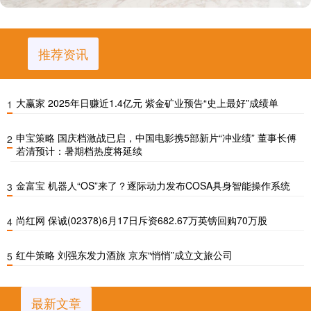
推荐资讯
大赢家 2025年日赚近1.4亿元 紫金矿业预告“史上最好”成绩单
1
申宝策略 国庆档激战已启，中国电影携5部新片“冲业绩” 董事长傅
2
若清预计：暑期档热度将延续
金富宝 机器人“OS”来了？逐际动力发布COSA具身智能操作系统
3
尚红网 保诚(02378)6月17日斥资682.67万英镑回购70万股
4
红牛策略 刘强东发力酒旅 京东“悄悄”成立文旅公司
5
最新文章