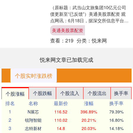
（原标题：武当山文旅集团10亿元公司
债更新至“已反馈”）美通美股票配资 观
点网讯：6月18日，据深交所信息平台显
示，武当山文化旅游发展集团有限公司
美通美股票配资
2025年面向....
查看：
219
分类：
悦来网
悦来网文章已加载完成
个股实时涨跌榜
个股跌幅
个股流入
个股流出
换手率
个股涨幅
排名
名称
最新价
涨幅
换手率
1
N展芯
116.52
396.89%
79.39%
2
锐翔智能
110.02
20.21%
16.80%
3
志特新材
14.8
20.03%
14.18%