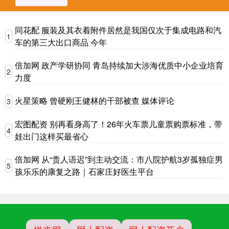
同花配 服装及其衣着附件居然是我国仅次于集成电路和汽
1
车的第三大出口商品 今年
倍加网 政产学研协同 青岛持续加大涉海优质中小企业培育
2
力度
火星策略 曾硬刚王健林的干部被查 媒体评论
3
宏图配资 别再看身高了！26年火车票儿童票购票标准，带
4
娃出门这样买最省心
倍加网 从“贵人语迟”到主动交流：市八院护航3岁孤独症男
5
孩乐乐的康复之路｜石家庄好医生平台