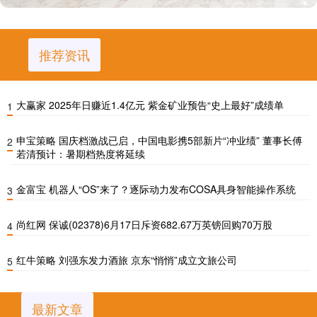
推荐资讯
大赢家 2025年日赚近1.4亿元 紫金矿业预告“史上最好”成绩单
1
申宝策略 国庆档激战已启，中国电影携5部新片“冲业绩” 董事长傅
2
若清预计：暑期档热度将延续
金富宝 机器人“OS”来了？逐际动力发布COSA具身智能操作系统
3
尚红网 保诚(02378)6月17日斥资682.67万英镑回购70万股
4
红牛策略 刘强东发力酒旅 京东“悄悄”成立文旅公司
5
最新文章