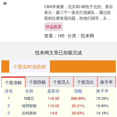
CBA常规赛，北京82-88负于北控。赛后
表示：廖三宁一直在打国家队，通过前
面的比赛发现问题，给他们指导，主要
在心理。这场廖三宁算是被死草了怀远
怀远股票
股票，全场打了3....
查看：
185
分类：
悦来网
悦来网文章已加载完成
个股实时涨跌榜
个股跌幅
个股流入
个股流出
换手率
个股涨幅
排名
名称
最新价
涨幅
换手率
1
N展芯
116.52
396.89%
79.39%
2
锐翔智能
110.02
20.21%
16.80%
3
志特新材
14.8
20.03%
14.18%