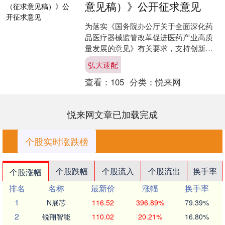
意见稿）》公开征求意见
为落实《国务院办公厅关于全面深化药
品医疗器械监管改革促进医药产业高质
量发展的意见》有关要求，支持创新药
研发，国家药监局在开展优化创新药临
弘大速配
床试验审评审批试点工作经....
查看：
105
分类：
悦来网
悦来网文章已加载完成
个股实时涨跌榜
个股跌幅
个股流入
个股流出
换手率
个股涨幅
排名
名称
最新价
涨幅
换手率
1
N展芯
116.52
396.89%
79.39%
2
锐翔智能
110.02
20.21%
16.80%