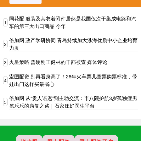
同花配 服装及其衣着附件居然是我国仅次于集成电路和汽
1
车的第三大出口商品 今年
倍加网 政产学研协同 青岛持续加大涉海优质中小企业培育
2
力度
火星策略 曾硬刚王健林的干部被查 媒体评论
3
宏图配资 别再看身高了！26年火车票儿童票购票标准，带
4
娃出门这样买最省心
倍加网 从“贵人语迟”到主动交流：市八院护航3岁孤独症男
5
孩乐乐的康复之路｜石家庄好医生平台