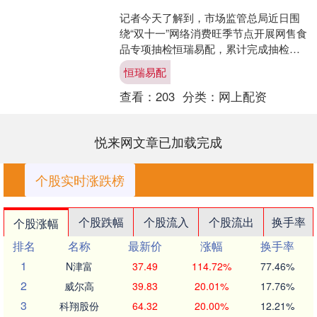
记者今天了解到，市场监管总局近日围
绕“双十一”网络消费旺季节点开展网售食
品专项抽检恒瑞易配，累计完成抽检
3347批次。 本次专项抽检覆盖抖音、快
恒瑞易配
手、淘宝（含天猫....
查看：
203
分类：
网上配资
悦来网文章已加载完成
个股实时涨跌榜
个股跌幅
个股流入
个股流出
换手率
个股涨幅
排名
名称
最新价
涨幅
换手率
1
N津富
37.49
114.72%
77.46%
2
威尔高
39.83
20.01%
17.76%
3
科翔股份
64.32
20.00%
12.21%