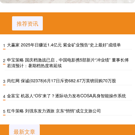
推荐资讯
大赢家 2025年日赚近1.4亿元 紫金矿业预告“史上最好”成绩单
1
申宝策略 国庆档激战已启，中国电影携5部新片“冲业绩” 董事长傅
2
若清预计：暑期档热度将延续
尚红网 保诚(02378)6月17日斥资682.67万英镑回购70万股
3
金富宝 机器人“OS”来了？逐际动力发布COSA具身智能操作系统
4
红牛策略 刘强东发力酒旅 京东“悄悄”成立文旅公司
5
最新文章