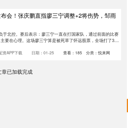
发布会！张庆鹏直指廖三宁调整+2将伤势，邹雨
-88负于北控。赛后表示：廖三宁一直在打国家队，通过前面的比赛
主要在心理。这场廖三宁算是被死草了怀远股票，全场打了3....
配资APP下载
日期：01-25
查看：
185
分类：
悦来网
文章已加载完成
沪深300
4694.44
.42%
43.13
0.93%