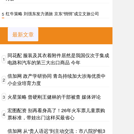
红牛策略 刘强东发力酒旅 京东“悄悄”成立文旅公司
5
最新文章
同花配 服装及其衣着附件居然是我国仅次于集成
1
电路和汽车的第三大出口商品 今年
倍加网 政产学研协同 青岛持续加大涉海优质中
2
小企业培育力度
火星策略 曾硬刚王健林的干部被查 媒体评论
3
宏图配资 别再看身高了！26年火车票儿童票购
4
票标准，带娃出门这样买最省心
倍加网 从“贵人语迟”到主动交流：市八院护航3