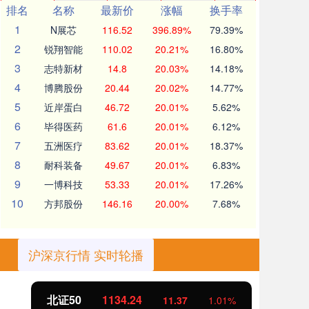
排名
名称
最新价
涨幅
换手率
1
N展芯
116.52
396.89%
79.39%
2
锐翔智能
110.02
20.21%
16.80%
3
志特新材
14.8
20.03%
14.18%
4
博腾股份
20.44
20.02%
14.77%
5
近岸蛋白
46.72
20.01%
5.62%
6
毕得医药
61.6
20.01%
6.12%
7
五洲医疗
83.62
20.01%
18.37%
8
耐科装备
49.67
20.01%
6.83%
9
一博科技
53.33
20.01%
17.26%
10
方邦股份
146.16
20.00%
7.68%
沪深京行情 实时轮播
北证50
1134.24
创
11.37
1.01%