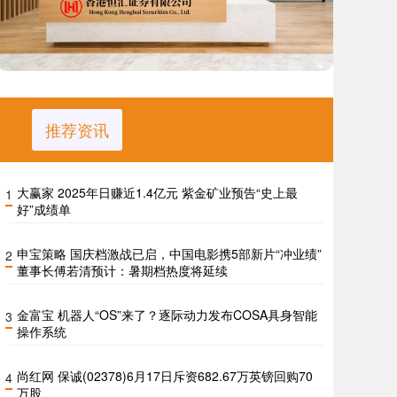
推荐资讯
大赢家 2025年日赚近1.4亿元 紫金矿业预告“史上最
1
好”成绩单
申宝策略 国庆档激战已启，中国电影携5部新片“冲业绩”
2
董事长傅若清预计：暑期档热度将延续
金富宝 机器人“OS”来了？逐际动力发布COSA具身智能
3
操作系统
尚红网 保诚(02378)6月17日斥资682.67万英镑回购70
4
万股