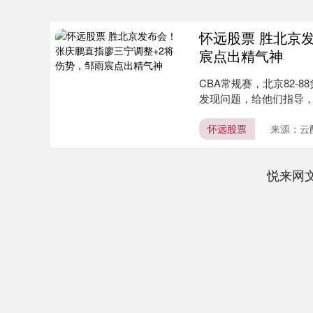
怀远股票 胜北京
宸点出精气神
CBA常规赛，北京82
发现问题，给他们指导，
怀远股票
来源：云
悦来网
深证成指
14311.01
.68
1.02%
200.89
1