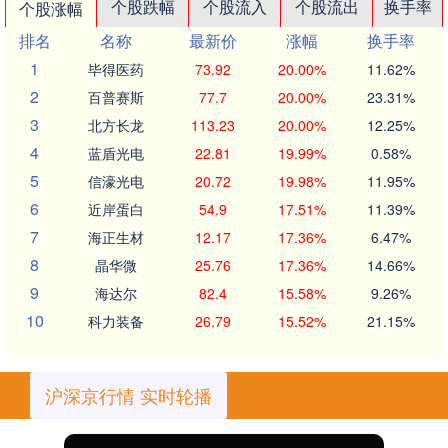
个股跌幅
个股流入
个股流出
换手率
个股涨幅
排名
名称
最新价
涨幅
换手率
1
毕得医药
73.92
20.00%
11.62%
2
百普赛斯
77.7
20.00%
23.31%
3
北方长龙
113.23
20.00%
12.25%
4
蓝盾光电
22.81
19.99%
0.58%
5
信濠光电
20.72
19.98%
11.95%
6
近岸蛋白
54.9
17.51%
11.39%
7
海正生材
12.17
17.36%
6.47%
8
晶华微
25.76
17.36%
14.66%
9
海达尔
82.4
15.58%
9.26%
10
科力装备
26.79
15.52%
21.15%
沪深京行情 实时轮播