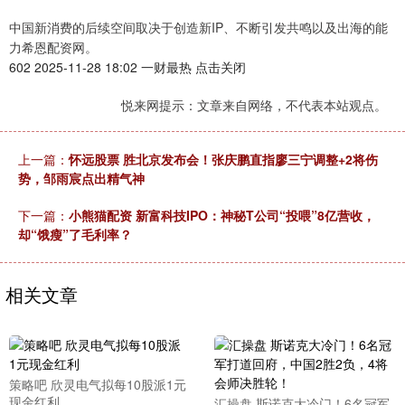
中国新消费的后续空间取决于创造新IP、不断引发共鸣以及出海的能
力希恩配资网。
602 2025-11-28 18:02 一财最热 点击关闭
悦来网提示：文章来自网络，不代表本站观点。
上一篇：
怀远股票 胜北京发布会！张庆鹏直指廖三宁调整+2将伤
势，邹雨宸点出精气神
下一篇：
小熊猫配资 新富科技IPO：神秘T公司“投喂”8亿营收，
却“饿瘦”了毛利率？
相关文章
策略吧 欣灵电气拟每10股派1元
现金红利
汇操盘 斯诺克大冷门！6名冠军