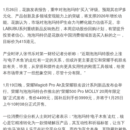
1月26日，花旗发表报告，重申对泡泡玛特“买入”评级。预期其在IP多
元化、产品创新及多领域变现能力上的突破，将支撑2026年增长动
能。花旗认为，市场对泡泡玛特IP生命力与孵化能力估值不足。非
LABUBU系列重磅新品反响热烈，本周启动股份回购计划，有望提升
投资者信心。泡泡玛特仍是花旗在中国消费领域首选买入标的之一，
目标价为415港元。
产业时评人张书乐对第一财经记者分析称：“近期泡泡玛特股价上涨
与‘电子木鱼’的走红有一定的关系，但或许更主要是它和荣耀手机联名
款有关，毕竟，从穿搭和摆件走向更具实用性的刚需工具领域，给资
本市场带来了一些想象空间，尽管十分有限。”
1月19日晚，荣耀Magic8 Pro Air及荣耀联名设计系列新品发布会举
行。荣耀与泡泡玛特合作推出的“荣耀500 Pro MOLLY 20周年限定
版”正式发布，售价4499元，国补后到手价3999元，并将于1月25日
上午10时08分正式开售。
一位消费行业分析人士则对记者表示：“泡泡玛特‘电子木鱼’走红，核
心是它精准转化为一款情绪解压产品，其互动性和祈福标签，让当下
的‘牛马’年轻人乐于在社交平台分享。而作为盲盒本身，其隐藏款被热