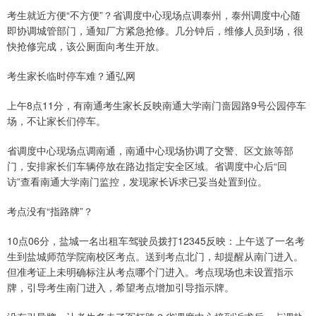
考生就近方便“不方便”？省调度中心现场点调泰州，泰州调度中心随
即协调城管部门，通知厂方紧急抢修。几分钟后，维修人员到场，很
快抢修完成，该公厕面向考生开放。
考生家长临时停车难？通弘网
上午8点11分，有南通考生家长反映南通大学南门啬园路9号公园停车
场，不让家长们停车。
省调度中心现场点调南通，南通中心现场协调了交警、区文旅等部
门，安排家长们车辆停放在路边指定安全区域。省调度中心后“回
访”查看南通大学南门监控，发现家长诉求已妥当处置到位。
考点没有“指路牌”？
10点06分，盐城一名出租车驾驶员拨打12345反映：上午送了一名考
生到盐城师范学院南校区考点。送到考点北门，却提醒从南门进入。
但准考证上未明确标注从考点哪个门进入。考点现场也未设置指示
牌，引导考生南门进入，希望考点增加引导指示牌。