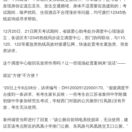
发现身份证遗忘丢失、发生交通拥堵、身体不适需要应急援助的；考
试期间，噪声扰民、住宿酒店不合理涨价等问题，均可拨打12345热
线咨询或寻求帮助。
12月20日、21日两天考试期间，省级爱心助考处办调度中心现场设
立，各设区市12345热线同步设立调度中心，部门协同联动，与110、
120、122等紧急类热线高效对接通弘网，快速处置考生紧急类、突发
类诉求。
这个调度中心能切实发挥作用吗？让一些现场处置案例来“说话”——
就近“方便”不方便？
“20日上午8点08分，诉求编号：DH120025122000170。”省级调度平
台接到一条诉求。有考生家长反映：一些考生在江苏省泰州中学附属
初级中学参加研究生考试，学校西门对面的公共厕所(引凤路)没有开
放，考生无法使用。
泰州城管当即进行了回复：“该公厕目前弱电系统损坏，无法使用，建
议至该考点附近的凤凰小学南门公厕、东风路与凤凰路交叉口公厕。”