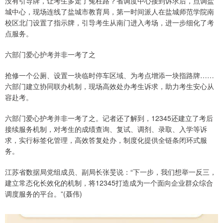
没有引导牌，让考生多走了冤枉路？省调度中心接到诉求后，点调盐
城中心，现场连线了盐城市教育局，第一时间派人在盐城师范学院南
校区北门设置了指示牌，引导考生从南门进入考场，进一步细化了考
点服务。
六部门爱心护考并非一考了之
抢修一个公厕、设置一块临时停车区域、为考点增添一块指路牌……
六部门建立协同联办机制，现场高效处办考生诉求，助力考生安心从
容赴考。
六部门爱心护考并非一考了之。记者还了解到，12345还建立了考后
接续服务机制，对考生的成绩查询、复试、调剂、录取、入学等诉
求，实行标签化管理，高效答复处办，制度化提供全链条闭环式服
务。
江苏省数据局党组成员、副局长张旻说：“下一步，我们想举一反三，
建立常态化长效化的机制，将12345打造成为一个面向企业群众综合
调度服务的平台。”(聂伟)